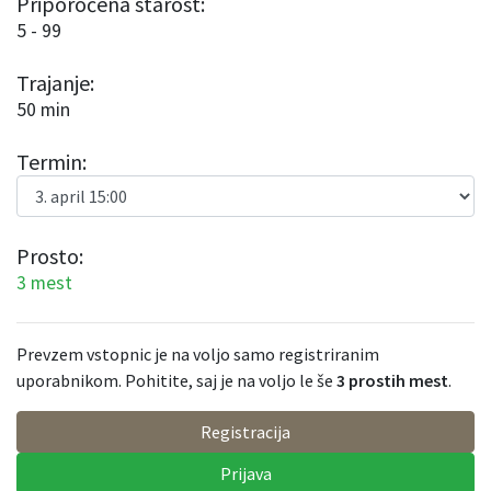
Priporočena starost:
5 - 99
Trajanje:
50 min
Termin:
Prosto:
3 mest
Prevzem vstopnic je na voljo samo registriranim
uporabnikom. Pohitite, saj je na voljo le še
3
prostih mest
.
Registracija
Prijava